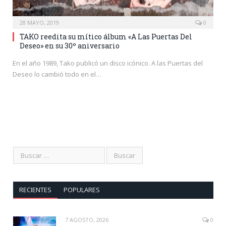
28 MAYO, 2019
0
TAKO reedita su mítico álbum «A Las Puertas Del
Deseo» en su 30º aniversario
En el año 1989, Tako publicó un disco icónico. A las Puertas del
Deseo lo cambió todo en el…
RECIENTES
POPULARES
7 AGOSTO, 2026
0