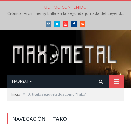
ÚLTIMO CONTENIDO
Crónica: Arch Enemy brilla en la segunda jornada del Leyendas del Rock – Jueves – Agosto 2026
Instagram
Twitter
Youtube
Facebook
RSS
NAVIGATE
»
Inicio
Artículos etiquetados como "Tako"
NAVEGACIÓN:
TAKO