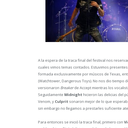
A la espera de la traca final del festival nos reser
cuales vimos temas contados. Estuvimos presentes 
formada exclusivamente por músicos de Texas, entr
(Watchtower, Dangerous Toys). No nos dio tiempo de
versionaron
Breaker
de Accept mientras los vocali
Seguidamente
Midnight
hicieron las delicias del 
Venom, y
Culprit
sonaron mejor de lo que esperab
sin embargo no llegamos a prestarles suficiente at
Para entonces se inició la traca final, primero con
V