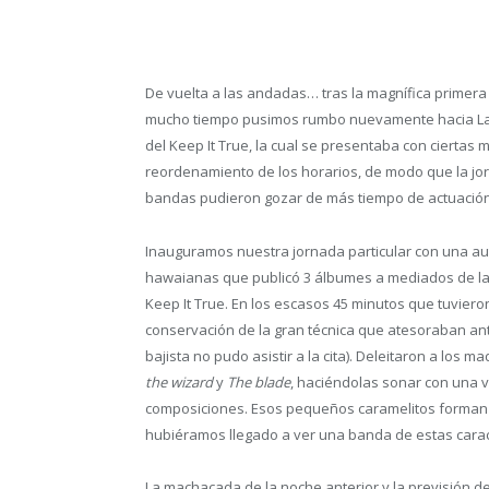
De vuelta a las andadas… tras la magnífica primera 
mucho tiempo pusimos rumbo nuevamente hacia Lau
del Keep It True, la cual se presentaba con ciertas
reordenamiento de los horarios, de modo que la jo
bandas pudieron gozar de más tiempo de actuación a
Inauguramos nuestra jornada particular con una au
hawaianas que publicó 3 álbumes a mediados de la 
Keep It True. En los escasos 45 minutos que tuvie
conservación de la gran técnica que atesoraban anta
bajista no pudo asistir a la cita). Deleitaron a los
the wizard
y
The blade
, haciéndolas sonar con una v
composiciones. Esos pequeños caramelitos forman g
hubiéramos llegado a ver una banda de estas caract
La machacada de la noche anterior y la previsión de