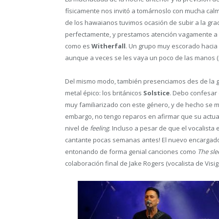
físicamente nos invitó a tomárnoslo con mucha calm
de los hawaianos tuvimos ocasión de subir a la grad
perfectamente, y prestamos atención vagamente a 
como es
Witherfall
. Un grupo muy escorado hacia
aunque a veces se les vaya un poco de las manos (po
Del mismo modo, también presenciamos des de la g
metal épico: los británicos
Solstice
. Debo confesar
muy familiarizado con este género, y de hecho se 
embargo, no tengo reparos en afirmar que su actua
nivel de
feeling
. Incluso a pesar de que el vocalist
cantante pocas semanas antes! El nuevo encargado d
entonando de forma genial canciones como
The sle
colaboración final de Jake Rogers (vocalista de Visi