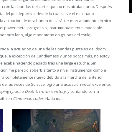
a con las bandas del cartel que no nos atraían tanto. Después
a del polideportivo, desde la cual se ve el escenario
la actuación de otra banda de carácter marcadamente técnico
 el power metal progresivo, instrumentalmente impecable
r otro lado, algo mandatorio en grupos del estilo).
rada la actuación de una de las bandas puntales del doom
 que, a excepción de Candlemass y unos pocos más, no estoy
me acaba haciendo pesado tras una larga escucha. Sin
ción me pareció soberbia tanto a nivel instrumental como a
a era completamente nuevo debido a la marcha del anterior
e las voces de Solstice logró una actuación vocal excelente,
eping tyrant
o
Death’s crown is victory
, y contando con la
goth) en
Cimmerian codex
. Nada mal.