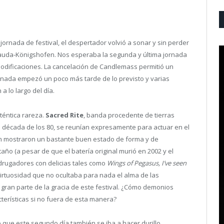
jornada de festival, el despertador volvió a sonar y sin perder
da-Königshofen. Nos esperaba la segunda y última jornada
 modificaciones. La cancelación de Candlemass permitió un
rnada empezó un poco más tarde de lo previsto y varias
 lo largo del día.
téntica rareza.
Sacred Rite
, banda procedente de tierras
década de los 80, se reunían expresamente para actuar en el
ron mostraron un bastante buen estado de forma y de
ño (a pesar de que el batería original murió en 2002 y el
 madrugadores con delicias tales como
Wings of Pegasus, I’ve seen
irtuosidad que no ocultaba para nada el alma de las
ran parte de la gracia de este festival. ¿Cómo demonios
erísticas si no fuera de esta manera?
 que este segundo día también se iba a hacer durillo