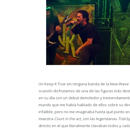
Un Keep It True sin ninguna banda de la New Wave of
ocasión disfrutamos de una de las figuras más d
en su día con un debut demoledor y tremendament
mundo que me había hablado de ellos sobre su dire
infalible, pero no me imaginaba hasta qué punto era 
maestra
Court in the act
, con las legendarias
Trial b
directo en el que literalmente clavaban todos y cad