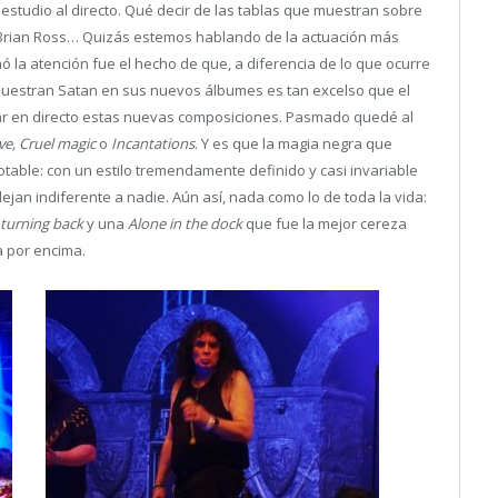
estudio al directo. Qué decir de las tablas que muestran sobre
e Brian Ross… Quizás estemos hablando de la actuación más
ó la atención fue el hecho de que, a diferencia de lo que ocurre
emuestran Satan en sus nuevos álbumes es tan excelso que el
ar en directo estas nuevas composiciones. Pasmado quedé al
ve, Cruel magic
o
Incantations
. Y es que la magia negra que
able: con un estilo tremendamente definido y casi invariable
jan indiferente a nadie. Aún así, nada como lo de toda la vida:
turning back
y una
Alone in the dock
que fue la mejor cereza
a por encima.