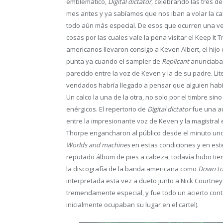
emblemático,
Digital dictator
, celebrando las tres 
mes antes y ya sabíamos que nos iban a volar la cab
todo aún más especial. De esos que ocurren una vez
cosas por las cuales vale la pena visitar el Keep It T
americanos llevaron consigo a Keven Albert, el hijo d
punta ya cuando el sampler de
Replicant
anunciaba 
parecido entre la voz de Keven y la de su padre. Lit
vendados habría llegado a pensar que alguien había 
Un calco la una de la otra, no solo por el timbre si
enérgicos. El repertorio de
Digital dictator
fue una au
entre la impresionante voz de Keven y la magistral 
Thorpe engancharon al público desde el minuto u
Worlds and machines
en estas condiciones y en est
reputado álbum de pies a cabeza, todavía hubo tiem
la discografía de la banda americana como
Down to 
interpretada esta vez a dueto junto a Nick Courtne
tremendamente especial, y fue todo un acierto con
inicialmente ocupaban su lugar en el cartel).