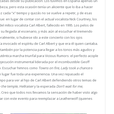
décadas desde su publicación. Los tuvimos en España apenas un
eza, pero esta ocasión tenía un aliciente que lo iba a hacer
 cada “x” tiempo y quizás no se vuelve a repetir, y de esas
rue: en lugar de contar con el actual vocalista Nick Courtney, los
el mítico vocalista Carl Albert, fallecido en 1995. Los pelos de
su llegada al escenario, y más aún al escuchar el tremendo
eralmente, si hubiese ido a este concierto con los ojos
invocado el espíritu de Carl Albert y que era él quien cantaba.
no también por la potencia para llegar a los tonos más agudos y
téntica marcha triunfal para Vicious Rumors: el perfecto acople
ejecución instrumental liderada por el incombustible Geoff
no. Escuchar himnos como
Towns on fire, Lady took a chance
o
e lugar fue toda una experiencia. Una vez repasado el
po para ver al hijo de Carl Albert defendiendo otros temas de
the temple, Hellraiser
y la esperada
Don’t wait for me
,
y. Creo que todos nos llevamos la sensación de haber visto algo
tar con este evento para reemplazar a Leatherwolf (quienes