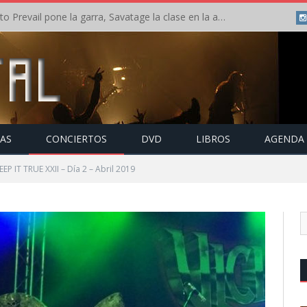
Crónica: Slaugther to Prevail pone la garra, Savatage la clase en la apertura del Leyendas del Rock – Miércoles – Agosto 2026
TAS
CONCIERTOS
DVD
LIBROS
AGENDA
EP IT TRUE XXII – Día 2 – Abril 2019