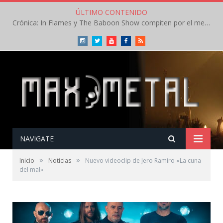
ÚLTIMO CONTENIDO
Crónica: In Flames y The Baboon Show compiten por el mejor concierto del día en el Leyendas del Rock – Viernes – Agosto 2026
Instagram
Twitter
Youtube
Facebook
RSS
NAVIGATE
»
»
Inicio
Noticias
Nuevo videoclip de Jero Ramiro «La cuna
del mal»