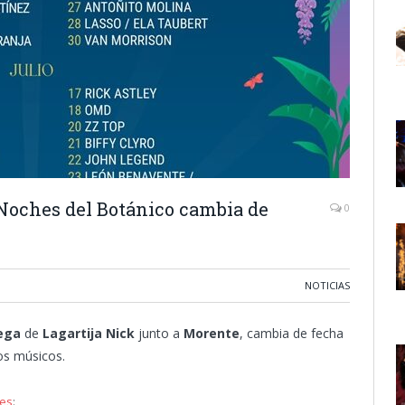
Noches del Botánico cambia de
0
NOTICIAS
ega
de
Lagartija Nick
junto a
Morente
, cambia de fecha
os músicos.
res
: