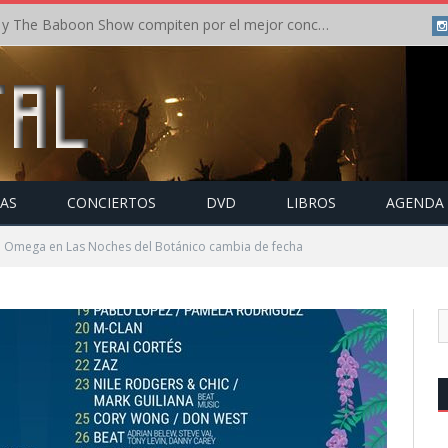
Crónica: In Flames y The Baboon Show compiten por el mejor concierto del día en el Leyendas del Rock – Viernes – Agosto 2026
TAS
CONCIERTOS
DVD
LIBROS
AGENDA
de Omega en Las Noches del Botánico cambia de fecha