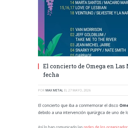
El concierto de Omega en Las 
fecha
POR
MAX METAL
EL
27 MAYO, 2026
El concierto que iba a conmemorar el disco
Om
debido a una intervención quirúrgica de uno de l
Así lo han comunicado las
redes de los organizado