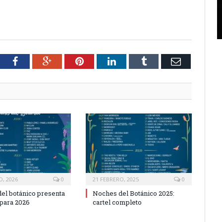
tter
Facebook
Google+
Pinterest
LinkedIn
Tumblr
Email
O, 2026
0
21 FEBRERO, 2025
0
el botánico presenta
Noches del Botánico 2025:
 para 2026
cartel completo