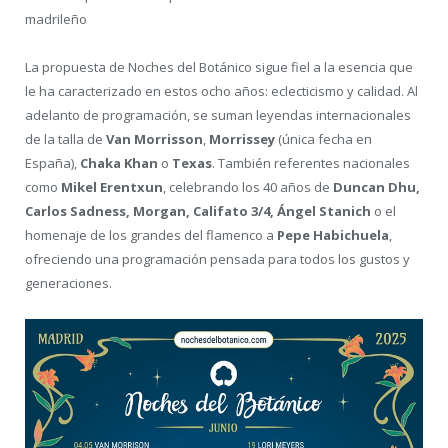
madrileño
La propuesta de Noches del Botánico sigue fiel a la esencia que
le ha caracterizado en estos ocho años: eclecticismo y calidad. Al
adelanto de programación, se suman leyendas internacionales
de la talla de
Van Morrisson
,
Morrissey
(única fecha en
España),
Chaka Khan
o
Texas
. También referentes nacionales
como
Mikel Erentxun
, celebrando los 40 años de
Duncan Dhu,
Carlos Sadness, Morgan, Califato 3/4, Ángel Stanich
o el
homenaje de los grandes del flamenco a
Pepe Habichuela
,
ofreciendo una programación pensada para todos los gustos y
generaciones.