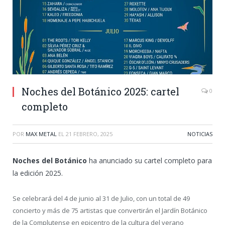
Noches del Botánico 2025: cartel
0
completo
POR
MAX METAL
EL
21 FEBRERO, 2025
NOTICIAS
Noches del Botánico
ha anunciado su cartel completo para
la edición 2025.
Se celebrará del 4 de junio al 31 de Julio, con un total de 49
concierto y más de 75 artistas que convertirán el Jardín Botánico
de la Complutense en epicentro de la cultura del verano