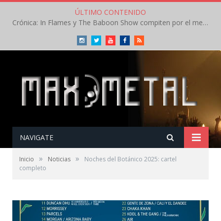
ÚLTIMO CONTENIDO
Crónica: In Flames y The Baboon Show compiten por el mejor concierto del día en el Leyendas del Rock – Viernes – Agosto 2026
Instagram
Twitter
Youtube
Facebook
RSS
NAVIGATE
»
»
Inicio
Noticias
Noches del Botánico 2025: cartel
completo