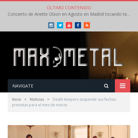
ÚLTIMO CONTENIDO
Concierto de Anette Olzon en Agosto en Madrid tocando temas de Nightwish
Instagram
Twitter
Youtube
Facebook
RSS
NAVIGATE
»
»
Inicio
Noticias
Death Keepers suspende sus fechas
previstas para el mes de marzo