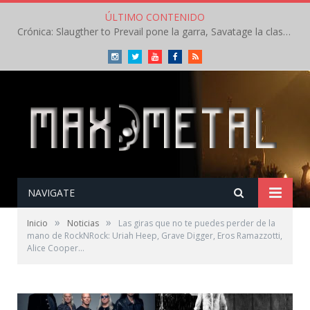
ÚLTIMO CONTENIDO
Crónica: Slaugther to Prevail pone la garra, Savatage la clase en la apertura del Leyendas del Rock – Miércoles – Agosto 2026
Instagram
Twitter
Youtube
Facebook
RSS
NAVIGATE
»
»
Inicio
Noticias
Las giras que no te puedes perder de la
mano de RockNRock: Uriah Heep, Grave Digger, Eros Ramazzotti,
Alice Cooper…