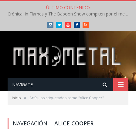
ÚLTIMO CONTENIDO
Crónica: In Flames y The Baboon Show compiten por el mejor concierto del día en el Leyendas del Rock – Viernes – Agosto 2026
Instagram
Twitter
Youtube
Facebook
RSS
NAVIGATE
»
Inicio
Artículos etiquetados como "Alice Cooper"
NAVEGACIÓN:
ALICE COOPER