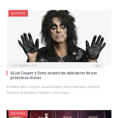
NOTICIAS
11 DICIEMBRE, 2020
0
Alice Cooper y Soen muestran adelantos de sus
próximos discos
El mítico Alice Cooper sacará nuevo disco llamado «Detroit
Stories» el próximo Febrero. «Our Love…
NOTICIAS