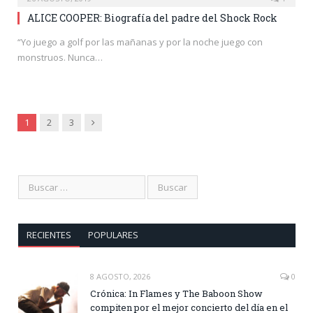
ALICE COOPER: Biografía del padre del Shock Rock
“Yo juego a golf por las mañanas y por la noche juego con
monstruos. Nunca…
Siguiente
1
2
3
RECIENTES
POPULARES
8 AGOSTO, 2026
0
Crónica: In Flames y The Baboon Show
compiten por el mejor concierto del día en el