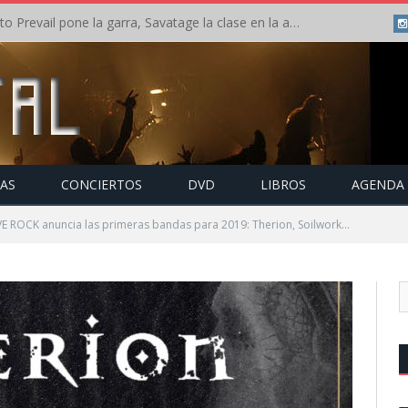
Crónica: Slaugther to Prevail pone la garra, Savatage la clase en la apertura del Leyendas del Rock – Miércoles – Agosto 2026
TAS
CONCIERTOS
DVD
LIBROS
AGENDA
 LIVE ROCK anuncia las primeras bandas para 2019: Therion, Soilwork…