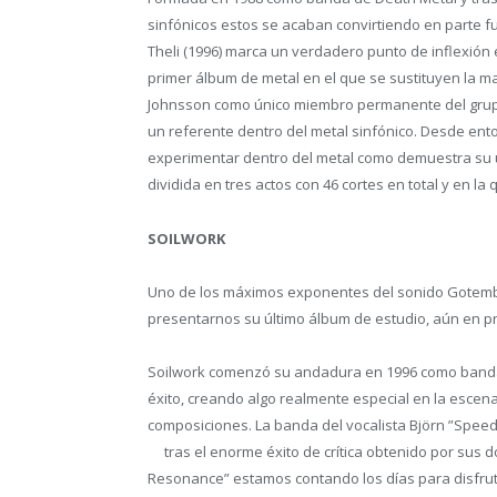
sinfónicos estos se acaban convirtiendo en parte 
Theli (1996) marca un verdadero punto de inflexión e
primer álbum de metal en el que se sustituyen la ma
Johnsson como único miembro permanente del grupo
un referente dentro del metal sinfónico. Desde ent
experimentar dentro del metal como demuestra su úl
dividida en tres actos con 46 cortes en total y en la
SOILWORK
Uno de los máximos exponentes del sonido Gotembu
presentarnos su último álbum de estudio, aún en pr
Soilwork comenzó su andadura en 1996 como banda 
éxito, creando algo realmente especial en la escena
composiciones. La banda del vocalista Björn ”Speed
tras el enorme éxito de crítica obtenido por sus d
Resonance” estamos contando los días para disfruta