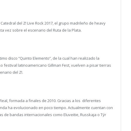
 Catedral del Z! Live Rock 2017, el grupo madrileño de heavy
a vez sobre el escenario del Ruta de la Plata.
imo disco “Quinto Elemento”, de la cual han realizado la
o festival latinoamericano Gillman Fest, vuelven a pisar tierras
nario del Z!.
eal, formada a finales de 2010. Gracias a los diferentes
banda ha evolucionado en poco tiempo. Actualmente cuentan con
ras de bandas internacionales como Eluveitie, Russkaja o Týr