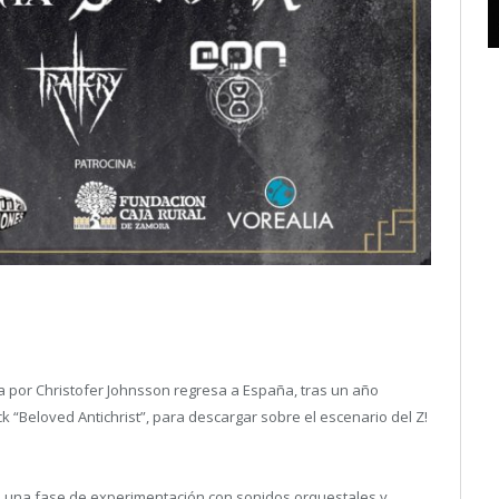
a por Christofer Johnsson regresa a España, tras un año
 “Beloved Antichrist”, para descargar sobre el escenario del Z!
 una fase de experimentación con sonidos orquestales y