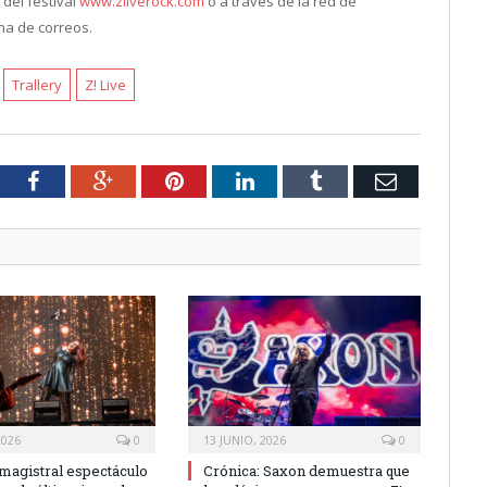
 del festival
www.zliverock.com
o a través de la red de
ina de correos.
Trallery
Z! Live
tter
Facebook
Google+
Pinterest
LinkedIn
Tumblr
Email
2026
0
13 JUNIO, 2026
0
 magistral espectáculo
Crónica: Saxon demuestra que