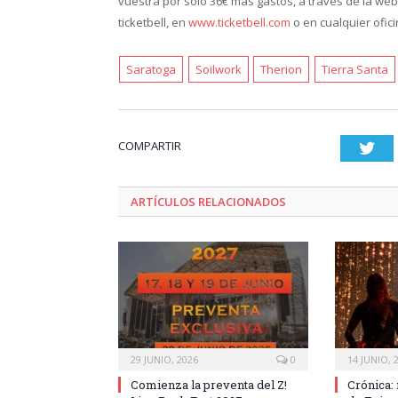
vuestra por sólo 36€ mas gastos, a través de la web
ticketbell, en
www.ticketbell.com
o en cualquier ofic
Saratoga
Soilwork
Therion
Tierra Santa
COMPARTIR
Twi
ARTÍCULOS RELACIONADOS
29 JUNIO, 2026
0
14 JUNIO, 
Comienza la preventa del Z!
Crónica: