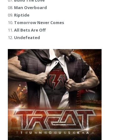
07.
Build The Love
08.
Man Overboard
09.
Riptide
10.
Tomorrow Never Comes
11.
All Bets Are Off
12.
Undefeated