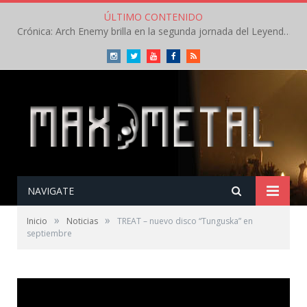
ÚLTIMO CONTENIDO
Crónica: Arch Enemy brilla en la segunda jornada del Leyendas del Rock – Jueves – Agosto 2026
Instagram
Twitter
Youtube
Facebook
RSS
NAVIGATE
»
»
Inicio
Noticias
TREAT – nuevo disco “Tunguska” en
septiembre