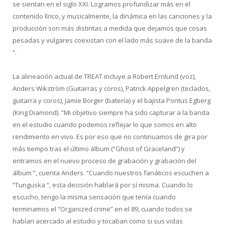
se sientan en el siglo XXI. Logramos profundizar más en el
contenido lírico, y musicalmente, la dinámica en las canciones y la
producción son más distintas a medida que dejamos que cosas
pesadas y vulgares coexistan con el lado más suave de la banda
“.
La alineación actual de TREAT incluye a Robert Ernlund (voz),
Anders Wikström (Guitarras y coros), Patrick Appelgren (teclados,
guitarra y coros), Jamie Borger (batería) y el bajista Pontus Egberg
(King Diamond). “Mi objetivo siempre ha sido capturar a la banda
en el estudio cuando podemos reflejar lo que somos en alto
rendimiento en vivo. Es por eso que no continuamos de gira por
más tiempo tras el último álbum (“Ghost of Graceland”) y
entramos en el nuevo proceso de grabación y grabación del
álbum “, cuenta Anders. “Cuando nuestros fanáticos escuchen a
“Tunguska “, esta decisión hablará por sí misma. Cuando lo
escucho, tengo la misma sensación que tenía cuando
terminamos el “Organized crime” en el 89, cuando todos se
habían acercado al estudio y tocaban como si sus vidas