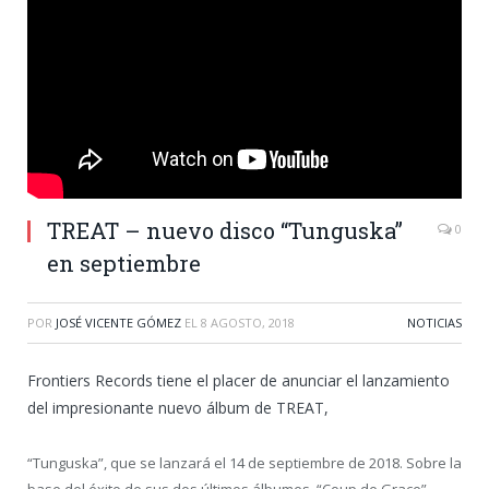
TREAT – nuevo disco “Tunguska”
0
en septiembre
POR
JOSÉ VICENTE GÓMEZ
EL
8 AGOSTO, 2018
NOTICIAS
Frontiers Records tiene el placer de anunciar el lanzamiento
del impresionante nuevo álbum de TREAT,
“Tunguska”
, que se lanzará el 14 de septiembre de 2018. Sobre la
base del éxito de sus dos últimos álbumes, “Coup de Grace”