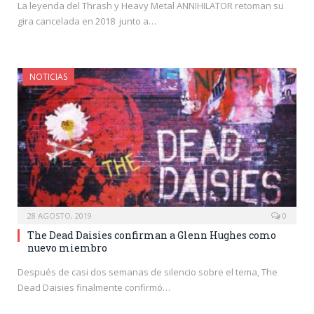
La leyenda del Thrash y Heavy Metal ANNIHILATOR retoman su
gira cancelada en 2018 junto a…
NOTICIAS
28 AGOSTO, 2019
0
The Dead Daisies confirman a Glenn Hughes como
nuevo miembro
Después de casi dos semanas de silencio sobre el tema, The
Dead Daisies finalmente confirmó…