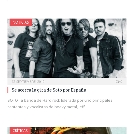
NOTICIAS
12 SEPTIEMBRE, 2019
0
Se acerca la gira de Soto por España
SOTO la banda de Hard rock liderada por uno principales
cantantes y vocalistas de heavy metal, Jeff…
CRÍTICAS