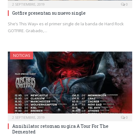
2 SEPTIEMBRE, 2019
0
Gotfire presentan su nuevo single
She’s This Way» es el primer single de la banda de Hard Rock
GOTFIRE. Grabado,…
NOTICIAS
2 SEPTIEMBRE, 2019
0
Annihilator retoman su gira A Tour For The
Demented