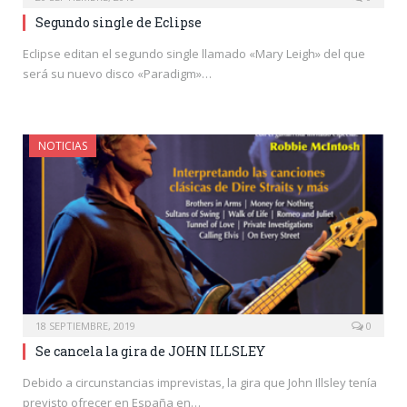
Segundo single de Eclipse
Eclipse editan el segundo single llamado «Mary Leigh» del que
será su nuevo disco «Paradigm»…
NOTICIAS
18 SEPTIEMBRE, 2019
0
Se cancela la gira de JOHN ILLSLEY
Debido a circunstancias imprevistas, la gira que John Illsley tenía
previsto ofrecer en España en…