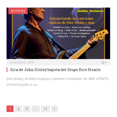
NOTICIAS
23 AGOSTO, 2019
0
Gira de John Illsley bajista del Grupo Dire Straits
John Illsley, el mítico bajista y miembro fundador de dIRE sTRAITS,
ofrecerá junto a su…
Siguiente
1
2
3
…
11