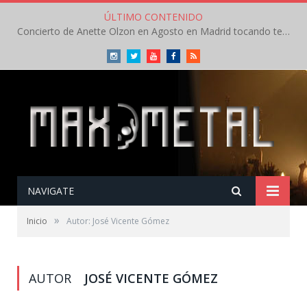
ÚLTIMO CONTENIDO
Concierto de Anette Olzon en Agosto en Madrid tocando temas de Nightwish
Instagram
Twitter
Youtube
Facebook
RSS
NAVIGATE
»
Inicio
Autor: José Vicente Gómez
AUTOR
JOSÉ VICENTE GÓMEZ