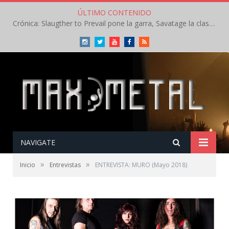
ÚLTIMO CONTENIDO
Crónica: Slaugther to Prevail pone la garra, Savatage la clase en la apertura del Leyendas del Rock – Miércoles – Agosto 2026
Instagram
Twitter
Youtube
Facebook
RSS
NAVIGATE
»
»
Inicio
Entrevistas
ENTREVISTA: MURO (Mayo 2018)