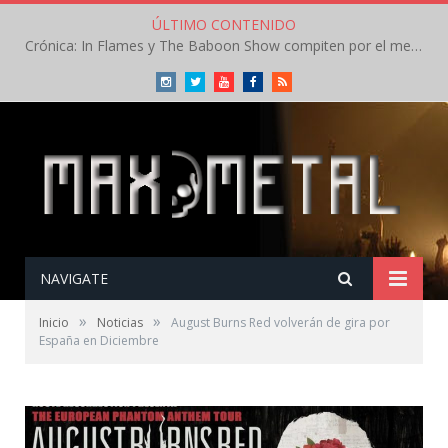
ÚLTIMO CONTENIDO
Crónica: In Flames y The Baboon Show compiten por el mejor concierto del día en el Leyendas del Rock – Viernes – Agosto 2026
Instagram
Twitter
Youtube
Facebook
RSS
NAVIGATE
»
»
Inicio
Noticias
August Burns Red volverán de gira por
España en Diciembre