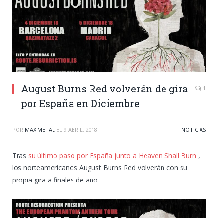
August Burns Red volverán de gira
1
por España en Diciembre
POR
MAX METAL
EL
9 ABRIL, 2018
NOTICIAS
Tras
su último paso por España junto a Heaven Shall Burn
,
los norteamericanos August Burns Red volverán con su
propia gira a finales de año.