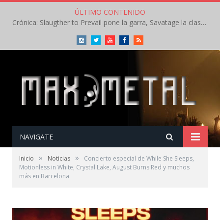
ÚLTIMO CONTENIDO
Crónica: Slaugther to Prevail pone la garra, Savatage la clase en la apertura del Leyendas del Rock – Miércoles – Agosto 2026
Instagram
Twitter
Youtube
Facebook
RSS
NAVIGATE
»
»
Inicio
Noticias
Concierto especial de While She Sleeps,
Motionless in White, Crystal Lake, August Burns Red y muchos
más en Barcelona