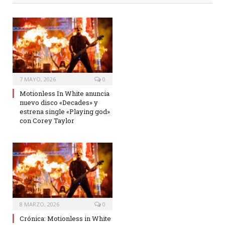
7 MAYO, 2026
0
Motionless In White anuncia
nuevo disco «Decades» y
estrena single «Playing god»
con Corey Taylor
8 MARZO, 2026
0
Crónica: Motionless in White