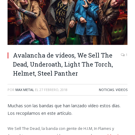
Avalancha de vídeos, We Sell The
1
Dead, Underoath, Light The Torch,
Helmet, Steel Panther
POR
MAX METAL
EL
27 FEBRERO, 2018
NOTICIAS
,
VIDEOS
Muchas son las bandas que han lanzado vídeo estos días.
Los recopilamos en este artículo.
We Sell The Dead, la banda con gente de H.I.M, In Flames y