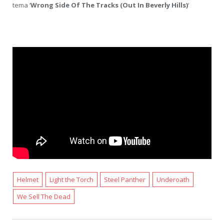
tema ‘
Wrong Side Of The Tracks (Out In Beverly Hills)
‘
Helmet
Light the Torch
Steel Panther
Underoath
We Sell The Dead