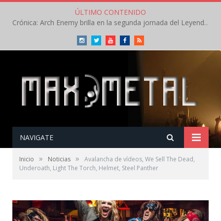
ÚLTIMO CONTENIDO
Crónica: Arch Enemy brilla en la segunda jornada del Leyendas del Rock – Jueves – Agosto 2026
Instagram
Twitter
Youtube
Facebook
RSS
NAVIGATE
»
»
Inicio
Noticias
Avalancha de vídeos, We Sell The Dead,
Underoath, Light The Torch, Helmet, Steel Panther