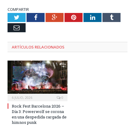
COMPARTIR
Twitter
Facebook
Google+
Pinterest
LinkedIn
Tumblr
Email
ARTÍCULOS RELACIONADOS
6 JULIO, 2026
0
Rock Fest Barcelona 2026 –
Día 3: Powerwolf se corona
en una despedida cargada de
himnos punk