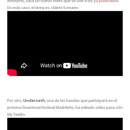
Amorphis, saca un nuevo vídeo que se une a los
ya publicado
s.
En este caso, el tema es «Silent Scream»
Por otro,
Underoath
, una de las bandas que participará en el
próximo Download Festival Madrileño, ha editado vídeo para «On
My Teeth»