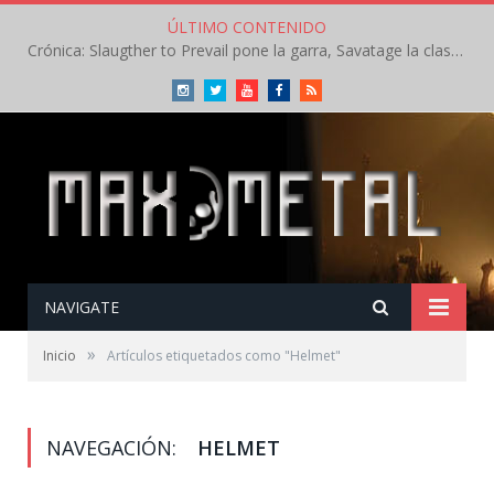
ÚLTIMO CONTENIDO
Crónica: Slaugther to Prevail pone la garra, Savatage la clase en la apertura del Leyendas del Rock – Miércoles – Agosto 2026
Instagram
Twitter
Youtube
Facebook
RSS
NAVIGATE
»
Inicio
Artículos etiquetados como "Helmet"
NAVEGACIÓN:
HELMET