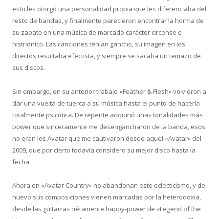
esto les otorgó una personalidad propia que les diferenciaba del
resto de bandas, y finalmente parecieron encontrar la horma de
su zapato en una música de marcado carácter circense e
histriónico. Las canciones tenían gancho, su imagen en los
directos resultaba efectista, y siempre se sacaba un temazo de
sus discos.
Sin embargo, en su anterior trabajo «Feather & Flesh» volvieron a
dar una vuelta de tuerca a su música hasta el punto de hacerla
totalmente psicótica. De repente adquirió unas tonalidades más
power que sinceramente me desengancharon de la banda, esos
no eran los Avatar que me cautivaron desde aquel «Avatar» del
2009, que por cierto todavía considero su mejor disco hasta la
fecha.
Ahora en «Avatar Country» no abandonan este eclecticismo, y de
nuevo sus composiciones vienen marcadas por la heterodoxia,
desde las guitarras nétamente happy-power de «Legend of the