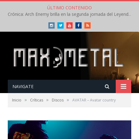
ÚLTIMO CONTENIDO
Crónica: Arch Enemy brilla en la segunda jornada del Leyendas del Rock – Jueves – Agosto 2026
Instagram
Twitter
Youtube
Facebook
RSS
NAVIGATE
»
»
»
Inicio
Críticas
Discos
AVATAR – Avatar country