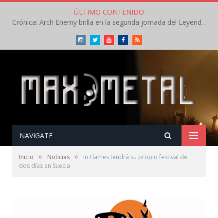
ÚLTIMO CONTENIDO
Crónica: Arch Enemy brilla en la segunda jornada del Leyendas del Rock – Jueves – Agosto 2026
Instagram
Twitter
Youtube
Facebook
RSS
NAVIGATE
»
»
Inicio
Noticias
In Flames tendrá su propio festival de
dos días en Suecia