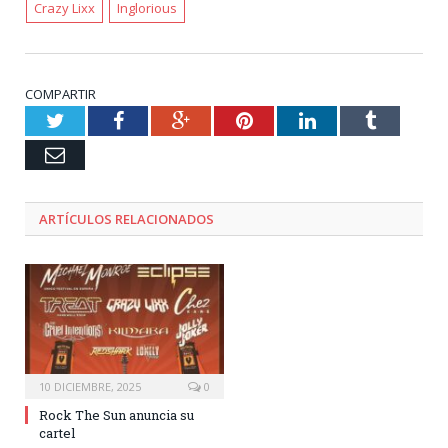
Crazy Lixx
Inglorious
COMPARTIR
Twitter
Facebook
Google+
Pinterest
LinkedIn
Tumblr
Email
ARTÍCULOS RELACIONADOS
10 DICIEMBRE, 2025
0
Rock The Sun anuncia su
cartel