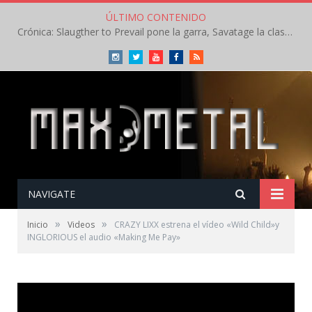
ÚLTIMO CONTENIDO
Crónica: Slaugther to Prevail pone la garra, Savatage la clase en la apertura del Leyendas del Rock – Miércoles – Agosto 2026
Instagram
Twitter
Youtube
Facebook
RSS
NAVIGATE
»
»
Inicio
Videos
CRAZY LIXX estrena el vídeo «Wild Child»y
INGLORIOUS el audio «Making Me Pay»