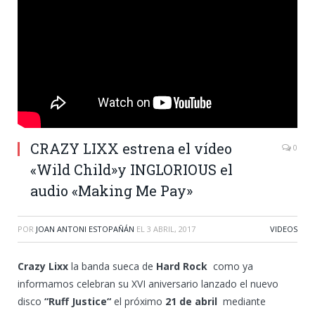
CRAZY LIXX estrena el vídeo
0
«Wild Child»y INGLORIOUS el
audio «Making Me Pay»
POR
JOAN ANTONI ESTOPAÑÁN
EL
3 ABRIL, 2017
VIDEOS
Crazy Lixx
la banda sueca de
Hard Rock
como ya
informamos celebran su XVI aniversario lanzado el nuevo
disco
“Ruff Justice“
el próximo
21 de abril
mediante