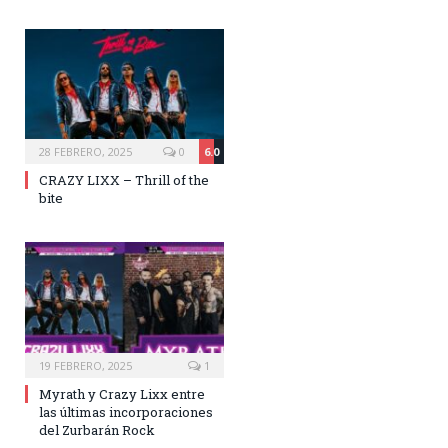
28 FEBRERO, 2025
0
6.0
CRAZY LIXX – Thrill of the
bite
19 FEBRERO, 2025
1
Myrath y Crazy Lixx entre
las últimas incorporaciones
del Zurbarán Rock