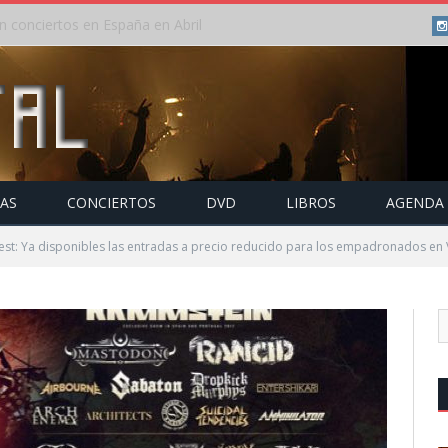
 conciertos en España en Abril
TAS
CONCIERTOS
DVD
LIBROS
AGENDA
est: Ya disponibles las entradas a precio reducido para los empadronados en V