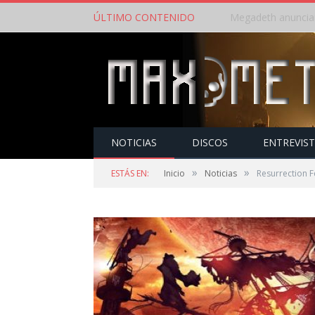
ÚLTIMO CONTENIDO
Megadeth anuncian
NOTICIAS
DISCOS
ENTREVIS
»
»
ESTÁS EN:
Inicio
Noticias
Resurrection F