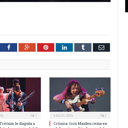
tter
Facebook
Google+
Pinterest
LinkedIn
Tumblr
Email
026
1
6 JULIO, 2026
2
Trivium le disputa a
Crónica: Iron Maiden reina en