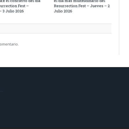
it el concierto del día
el día más multitudinario del
urrection Fest –
Resurrection Fest – Jueves – 2
– 3 Julio 2026
Julio 2026
comentario.