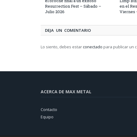
el broche final a un exitoso
Limp Bizk
Resurrection Fest – Sábado –
en el Res
Julio 2026
Viernes 
DEJA UN COMENTARIO
Lo siento, debes estar
conectado
para publicar un 
ACERCA DE MAX METAL
Contacto
Equipo