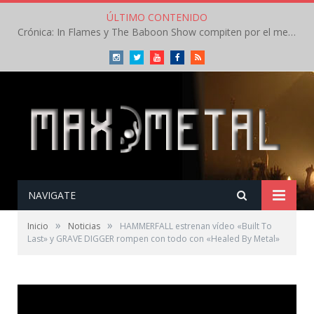
ÚLTIMO CONTENIDO
Crónica: In Flames y The Baboon Show compiten por el mejor concierto del día en el Leyendas del Rock – Viernes – Agosto 2026
Instagram
Twitter
Youtube
Facebook
RSS
NAVIGATE
»
»
Inicio
Noticias
HAMMERFALL estrenan vídeo «Built To
Last» y GRAVE DIGGER rompen con todo con «Healed By Metal»