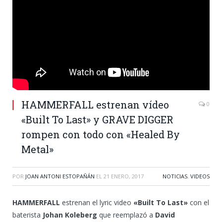
HAMMERFALL estrenan vídeo
0
«Built To Last» y GRAVE DIGGER
rompen con todo con «Healed By
Metal»
POR
JOAN ANTONI ESTOPAÑÁN
EL
21 ENERO, 2017
NOTICIAS
,
VIDEOS
HAMMERFALL
estrenan el lyric video
«Built To Last»
con el
baterista
Johan Koleberg
que reemplazó a
David