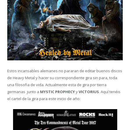
Estos incansables alemanes no pararan de editar buenos discos
de Heavy Metal y hacer su correspondiente gira sin para, toda
una filosofia de vida. Actualmente esta de gira por tierra
germanas junto a
MYSTIC PROPHECY
y
VICTORIUS
. Aquí tenéis
el cartel de la gira para este inicio de año: