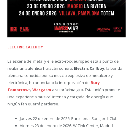
ELECTRIC CALLBOY
La escena del metal y el electro-rock europeo está a punto de
recibir un auténtico huracán sonoro:
Electric Callboy,
la banda
alemana conocida por su mezcla explosiva de metalcore y
electrónica, ha anunciado la incorporación de
Bury
Tomorrow
y
Wargasm
a su próxima gira. Esta unión promete
una experiencia musical intensa y cargada de energía que
ningún fan querrá perderse.
Jueves 22 de enero de 2026. Barcelona, Sant Jordi Club
Viernes 23 de enero de 2026. WiZink Center, Madrid