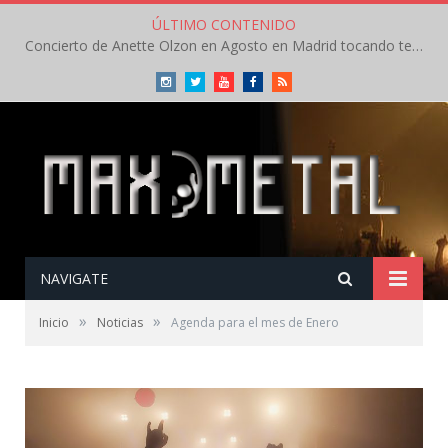
ÚLTIMO CONTENIDO
Concierto de Anette Olzon en Agosto en Madrid tocando temas de Nightwish
Instagram
Twitter
Youtube
Facebook
RSS
NAVIGATE
»
»
Inicio
Noticias
Agenda para el mes de Enero