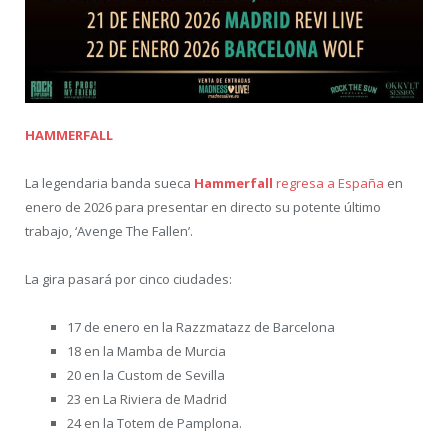
HAMMERFALL
La legendaria banda sueca
Hammerfall
regresa a España
en
enero de 2026 para presentar en directo su potente último
trabajo, ‘Avenge The Fallen’.
La gira pasará por cinco ciudades:
17 de enero en la Razzmatazz de Barcelona
18 en la Mamba de Murcia
20 en la Custom de Sevilla
23 en La Riviera de Madrid
24 en la Totem de Pamplona.