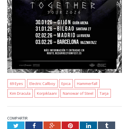
69 Eyes
Electric Callboy
Epica
Hammerfall
Kim Dracula
Korpiklaani
Nanowar of Steel
Tarja
COMPARTIR
Twitter
Facebook
Google+
Pinterest
LinkedIn
Tumblr