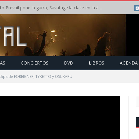
Crónica: Slaugther to Prevail pone la garra, Savatage la clase en la apertura del Leyendas del Rock – Miércoles – Agosto 2026
TAS
CONCIERTOS
DVD
LIBROS
AGENDA
clips de FOREIGNER, TYKETTO y OSUKARU