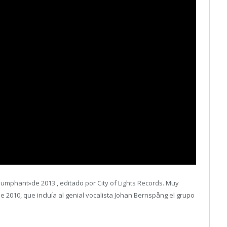
riumphant»de 2013 , editado por City of Lights Records. Muy
e 2010, que incluía al genial vocalista Johan Bernspång el grupo