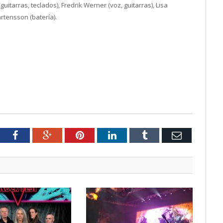
arras, teclados), Fredrik Werner (voz, guitarras), Lisa
årtensson (batería).
tter
Facebook
Google+
Pinterest
LinkedIn
Tumblr
Email