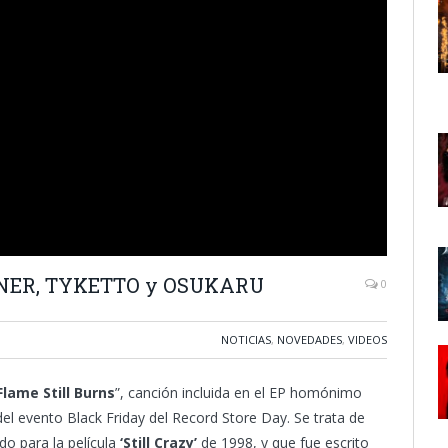
IGNER, TYKETTO y OSUKARU
0
NOTICIAS
,
NOVEDADES
,
VIDEOS
lame Still Burns
”, canción incluida en el EP homónimo
el evento Black Friday del Record Store Day. Se trata de
o para la película
‘Still Crazy’
de 1998, y que fue escrito