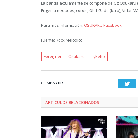
La banda actulamente se compone de Oz Osukaru (guit
Eugenia (teclados, coros), Olof Gadd (bajo), Vidar M
Para más información:
OSUKARU Facebook
.
Fuente: Rock Melódico.
Foreigner
Osukaru
Tyketto
COMPARTIR
Twi
ARTÍCULOS RELACIONADOS