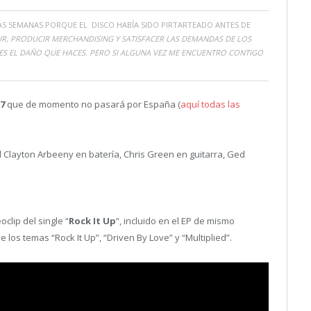
S SEMANAS PORQUE EL DISCO HABÍA SIDO PIRTARTEADO ANTES DE
UR, PRODUCIR MERCHANDISING Y SATISFACER LAS DEMANDAS DE LOS
ES EL DAÑO QUE HACES. PERO SI ALGUNA VEZ ME ENCUENTRO CONTIGO
17
que de momento no pasará por España (
aquí todas las
Clayton Arbeeny en batería, Chris Green en guitarra, Ged
clip del single “
Rock It Up
“, incluido en el EP de mismo
os temas “Rock It Up”, “Driven By Love” y “Multiplied”.