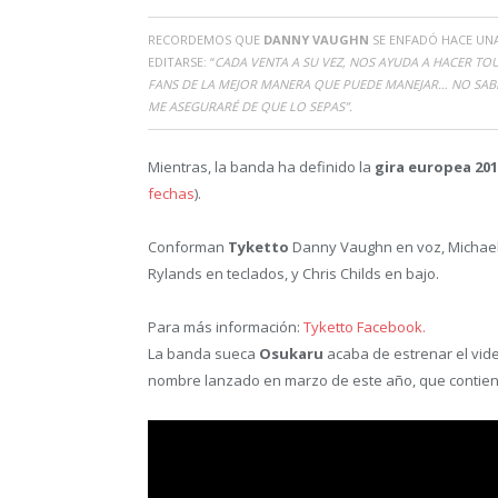
RECORDEMOS QUE
DANNY VAUGHN
SE ENFADÓ HACE UNA
EDITARSE: “
CADA VENTA A SU VEZ, NOS AYUDA A HACER TO
FANS DE LA MEJOR MANERA QUE PUEDE MANEJAR… NO SAB
ME ASEGURARÉ DE QUE LO SEPAS”.
Mientras, la banda ha definido la
gira europea 20
fechas
).
Conforman
Tyketto
Danny Vaughn en voz, Michael 
Rylands en teclados, y Chris Childs en bajo.
Para más información:
Tyketto Facebook.
La banda sueca
Osukaru
acaba de estrenar el video
nombre lanzado en marzo de este año, que contiene l