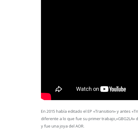
En 2015 había editado el EP «Transition» y antes «T
diferente a lo que fue su primer trabajo,»GBG2LA» d
y fue una joya del AOR.