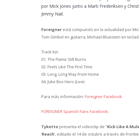
por Mick Jones junto a Marti Frederiksen y Christ
Jimmy Nail.
Foreigner
está compuesto en la actualidad por Mick 
Tom Gimbel en guitarra, Michael Bluestein en teclado
Track list:
01. The Flame Still Burns
02. Feels Like The First Time
03. Long, Long Way From Home
04. Juke Box Hero (Live)
Para más información:
Foreigner Facebook
.
FOREIGNER Spanish Fans Facebook
.
Tyketto
presenta el videoclip de “
Kick Like A Mul
‘
Reach
‘, editado el 14 de octubre a través de Fronti