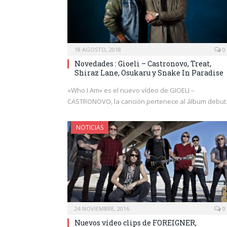
18 AGOSTO, 2018
0
Novedades : Gioeli – Castronovo, Treat,
Shiraz Lane, Osukaru y Snake In Paradise
«Who I Am» es el nuevo vídeo de GIOELI –
CASTRONOVO, la canción pertenece al álbum debu
NOTICIAS
24 NOVIEMBRE, 2016
0
Nuevos vídeo clips de FOREIGNER,