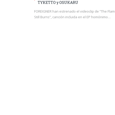
TYKETTO y OSUKARU
FOREIGNER han estrenado el videoclip de “The Fla
Still Burns”, canción incluida en el EP homónimo…