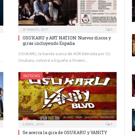
20 MARZO, 2017
0
OSUKARU y ART NATION: Nuevos discos y
giras incluyendo España
OSUKARU, la banda sueca de AOR liderada por Oz
t…
Osukaru, volverá a España a finales…
NOTICIAS
6 ABRIL, 2016
0
Se acerca la gira de OSUKARU y VANITY