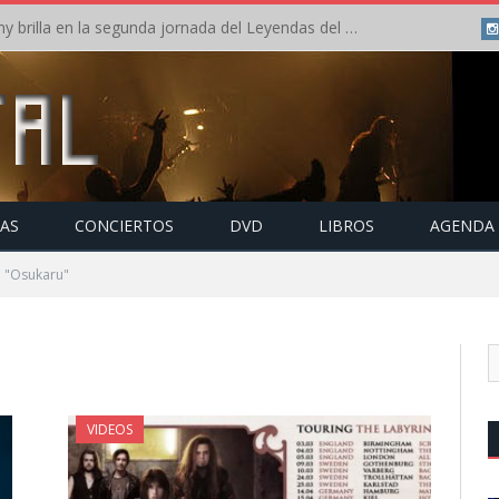
Crónica: Arch Enemy brilla en la segunda jornada del Leyendas del Rock – Jueves – Agosto 2026
TAS
CONCIERTOS
DVD
LIBROS
AGENDA
o "Osukaru"
VIDEOS