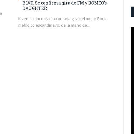
BLVD. Se confirma gira de FM y ROMEO’s
DAUGHTER
me
Kivents.com nos cita con una gira del mejor Rock
melódico escandinavo, de la mano de…