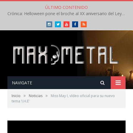
ÚLTIMO CONTENIDO
Crónica: Helloween pone el broche al XX aniversario del Leyendas del Rock – Sábado – Agosto 2026
Instagram
Twitter
Youtube
Facebook
RSS
NAVIGATE
»
»
Inicio
Noticias
Miss May I, vídeo oficial para su nuevo
tema ‘I.H.E’