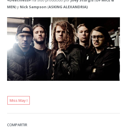
«Deathless»
ha sido producido por
Joey Sturgis
(
OF MICE &
MEN
) y
Nick Sampson
(
ASKING ALEXANDRIA)
Miss May I
COMPARTIR