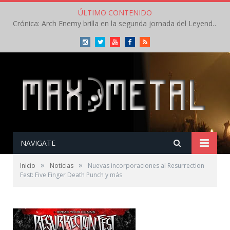
ÚLTIMO CONTENIDO
Crónica: Arch Enemy brilla en la segunda jornada del Leyendas del Rock – Jueves – Agosto 2026
Instagram
Twitter
Youtube
Facebook
RSS
NAVIGATE
»
»
Inicio
Noticias
Nuevas incorporaciones al Resurrection
Fest: Five Finger Death Punch y más