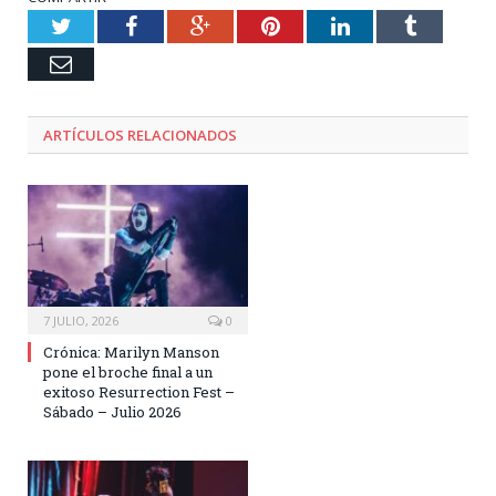
Twitter
Facebook
Google+
Pinterest
LinkedIn
Tumblr
Email
ARTÍCULOS RELACIONADOS
7 JULIO, 2026
0
Crónica: Marilyn Manson
pone el broche final a un
exitoso Resurrection Fest –
Sábado – Julio 2026