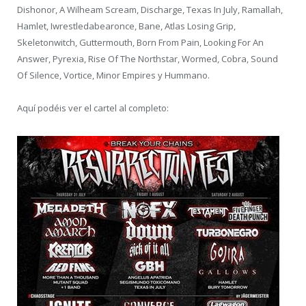
Dishonor, A Wilheam Scream, Discharge, Texas In July, Ramallah,
Hamlet, Iwrestledabearonce, Bane, Atlas Losing Grip,
Skeletonwitch, Guttermouth, Born From Pain, Looking For An
Answer, Pyrexia, Rise Of The Northstar, Wormed, Cobra, Sound
Of Silence, Vortice, Minor Empires y Hummano.
Aquí podéis ver el cartel al completo: