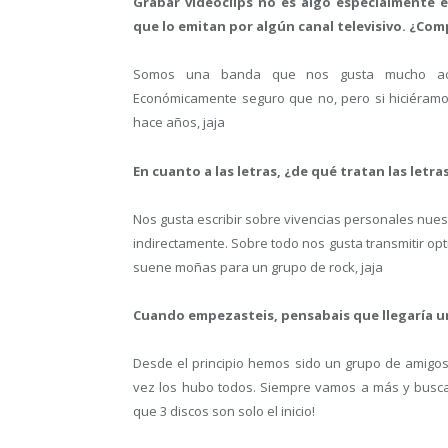
Grabar videoclips no es algo especialmente 
que lo emitan por algún canal televisivo. ¿Co
Somos una banda que nos gusta mucho aco
Económicamente seguro que no, pero si hiciéramo
hace años, jaja
En cuanto a las letras, ¿de qué tratan las letra
Nos gusta escribir sobre vivencias personales nuest
indirectamente. Sobre todo nos gusta transmitir o
suene moñas para un grupo de rock, jaja
Cuando empezasteis, pensabais que llegaría un
Desde el principio hemos sido un grupo de amigos
vez los hubo todos. Siempre vamos a más y busc
que 3 discos son solo el inicio!