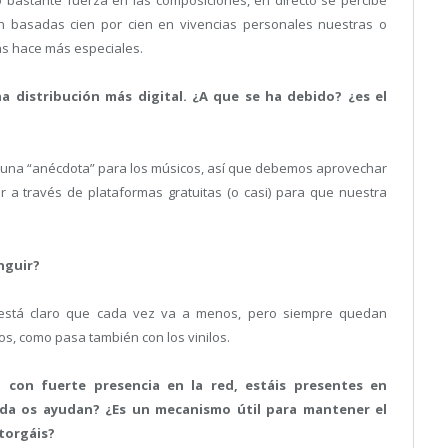
astante fuerza en las composiciones, en directo se percibe
n basadas cien por cien en vivencias personales nuestras o
as hace más especiales.
a distribución más digital. ¿A que se ha debido? ¿es el
 una “anécdota” para los músicos, así que debemos aprovechar
ir a través de plataformas gratuitas (o casi) para que nuestra
inguir?
 está claro que cada vez va a menos, pero siempre quedan
os, como pasa también con los vinilos.
 con fuerte presencia en la red, estáis presentes en
da os ayudan? ¿Es un mecanismo útil para mantener el
torgáis?