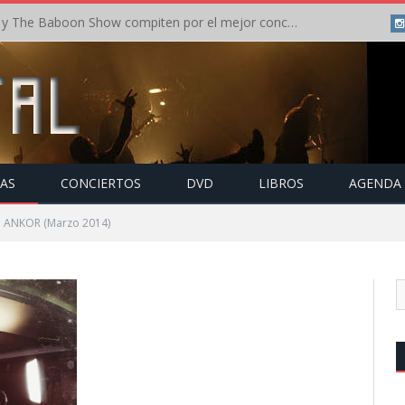
Crónica: In Flames y The Baboon Show compiten por el mejor concierto del día en el Leyendas del Rock – Viernes – Agosto 2026
TAS
CONCIERTOS
DVD
LIBROS
AGENDA
: ANKOR (Marzo 2014)