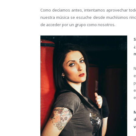
Como decíamos antes, intentamos aprovechar todo
nuestra música se escuche desde muchísimos rinco
de acceder por un grupo como nosotros.
S
¿
n
N
e
p
e
e
M
d
v