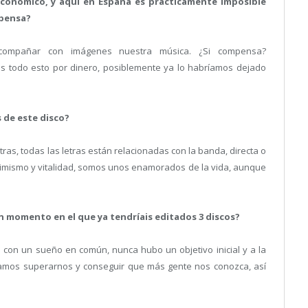
económico, y aquí en España es prácticamente imposible
mpensa?
mpañar con imágenes nuestra música. ¿Si compensa?
s todo esto por dinero, posiblemente ya lo habríamos dejado
s de este disco?
ras, todas las letras están relacionadas con la banda, directa o
ptimismo y vitalidad, somos unos enamorados de la vida, aunque
 momento en el que ya tendríais editados 3 discos?
 con un sueño en común, nunca hubo un objetivo inicial y a la
amos superarnos y conseguir que más gente nos conozca, así