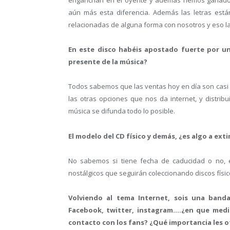
enganchan en el oyente y además hemos ganado b
aún más esta diferencia. Además las letras está
relacionadas de alguna forma con nosotros y eso l
En este disco habéis apostado fuerte por un
presente de la música?
Todos sabemos que las ventas hoy en día son casi
las otras opciones que nos da internet, y distribu
música se difunda todo lo posible.
El modelo del CD físico y demás, ¿es algo a ext
No sabemos si tiene fecha de caducidad o no,
nostálgicos que seguirán coleccionando discos físic
Volviendo al tema Internet, sois una banda
Facebook, twitter, instagram….¿en que medi
contacto con los fans? ¿Qué importancia les o