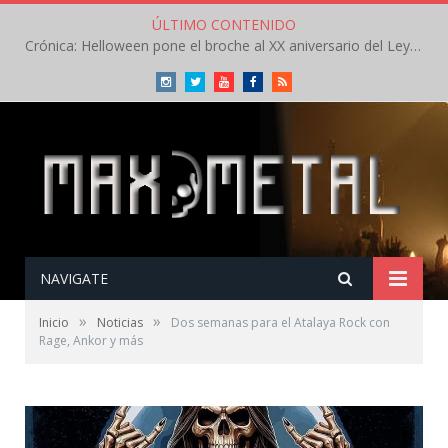
ÚLTIMO CONTENIDO
Crónica: Helloween pone el broche al XX aniversario del Leyendas del Rock – Sábado – Agosto 2026
Instagram
Twitter
Youtube
Facebook
RSS
NAVIGATE
»
»
Inicio
Noticias
Dos semanas para el Atalaya Rock con
Rage, Ankor y más