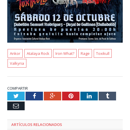
Ankor
Atalaya Rock
Iron What?
Rage
Toxikull
Valkyria
COMPARTIR
Twitter
Facebook
Google+
Pinterest
LinkedIn
Tumblr
Email
ARTÍCULOS RELACIONADOS