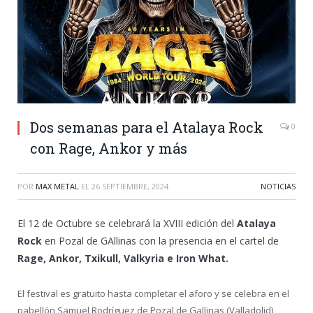
Dos semanas para el Atalaya Rock
0
con Rage, Ankor y más
POR
MAX METAL
EL
26 SEPTIEMBRE, 2024
NOTICIAS
El 12 de Octubre se celebrará la XVIII edición del
Atalaya
Rock
en Pozal de GAllinas con la presencia en el cartel de
Rage, Ankor, Txikull, Valkyria e Iron What.
El festival es gratuito hasta completar el aforo y se celebra en el
pabellón Samuel Rodríguez de Pozal de Gallinas (Valladolid)