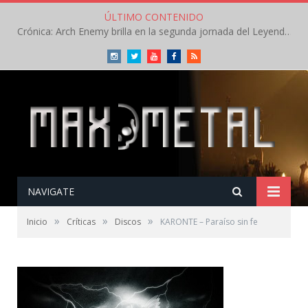
ÚLTIMO CONTENIDO
Crónica: Arch Enemy brilla en la segunda jornada del Leyendas del Rock – Jueves – Agosto 2026
Instagram
Twitter
Youtube
Facebook
RSS
NAVIGATE
»
»
»
Inicio
Críticas
Discos
KARONTE – Paraíso sin fe