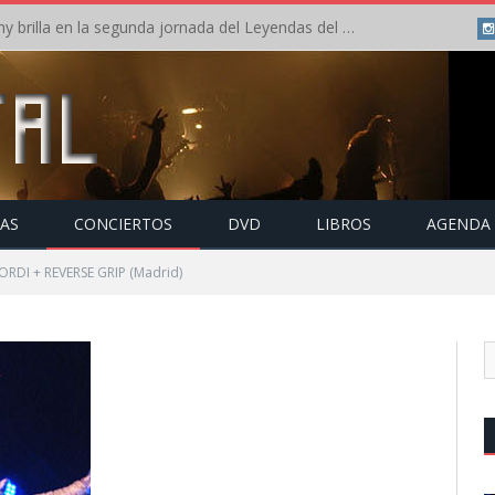
Crónica: Arch Enemy brilla en la segunda jornada del Leyendas del Rock – Jueves – Agosto 2026
TAS
CONCIERTOS
DVD
LIBROS
AGENDA
ORDI + REVERSE GRIP (Madrid)