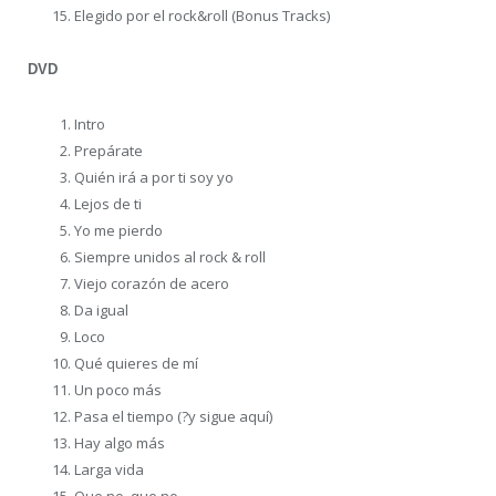
Elegido por el rock&roll (Bonus Tracks)
DVD
Intro
Prepárate
Quién irá a por ti soy yo
Lejos de ti
Yo me pierdo
Siempre unidos al rock & roll
Viejo corazón de acero
Da igual
Loco
Qué quieres de mí
Un poco más
Pasa el tiempo (?y sigue aquí)
Hay algo más
Larga vida
Que no, que no