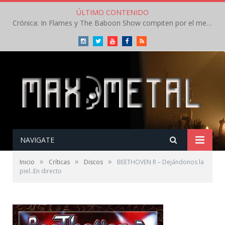
ÚLTIMO CONTENIDO
Crónica: In Flames y The Baboon Show compiten por el mejor concierto del día en el Leyendas del Rock – Viernes – Agosto 2026
Instagram
Twitter
Youtube
Facebook
RSS
NAVIGATE
»
»
»
Inicio
Críticas
Discos
BEETHOVEN R – Dejándonos la
piel..En directo