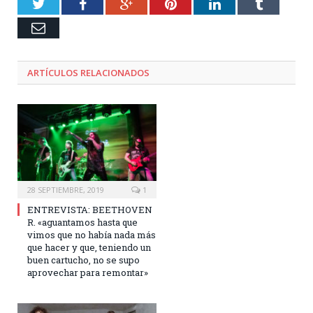
Twitter
Facebook
Google+
Pinterest
LinkedIn
Tumblr
Email
ARTÍCULOS RELACIONADOS
28 SEPTIEMBRE, 2019
1
ENTREVISTA: BEETHOVEN
R. «aguantamos hasta que
vimos que no había nada más
que hacer y que, teniendo un
buen cartucho, no se supo
aprovechar para remontar»