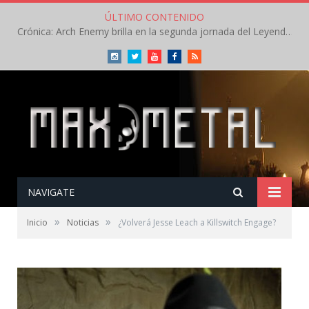
ÚLTIMO CONTENIDO
Crónica: Arch Enemy brilla en la segunda jornada del Leyendas del Rock – Jueves – Agosto 2026
Instagram
Twitter
Youtube
Facebook
RSS
NAVIGATE
»
»
Inicio
Noticias
¿Volverá Jesse Leach a Killswitch Engage?