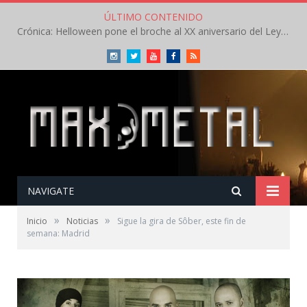
ÚLTIMO CONTENIDO
Crónica: Helloween pone el broche al XX aniversario del Leyendas del Rock – Sábado – Agosto 2026
Instagram
Twitter
Youtube
Facebook
RSS
NAVIGATE
»
»
Inicio
Noticias
Sigue la gira de Sôber, este fin de
semana: Madrid