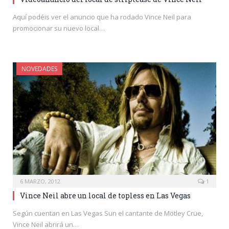
Aquí podéis ver el anuncio que ha rodado Vince Neil para
promocionar su nuevo local…
NOVEDADES
6 MARZO, 2012
1
Vince Neil abre un local de topless en Las Vegas
Según cuentan en Las Vegas Sun el cantante de Mötley Crüe,
Vince Neil abrirá un…