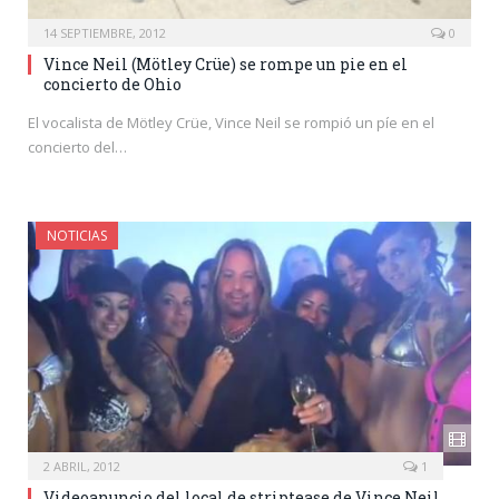
14 SEPTIEMBRE, 2012
0
Vince Neil (Mötley Crüe) se rompe un pie en el
concierto de Ohio
El vocalista de Mötley Crüe, Vince Neil se rompió un píe en el
concierto del…
NOTICIAS
2 ABRIL, 2012
1
Videoanuncio del local de striptease de Vince Neil