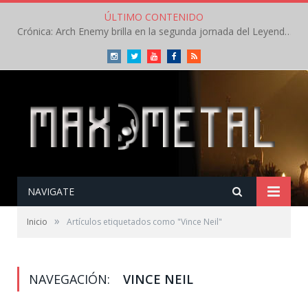
ÚLTIMO CONTENIDO
Crónica: Arch Enemy brilla en la segunda jornada del Leyendas del Rock – Jueves – Agosto 2026
Instagram
Twitter
Youtube
Facebook
RSS
NAVIGATE
»
Inicio
Artículos etiquetados como "Vince Neil"
NAVEGACIÓN:
VINCE NEIL