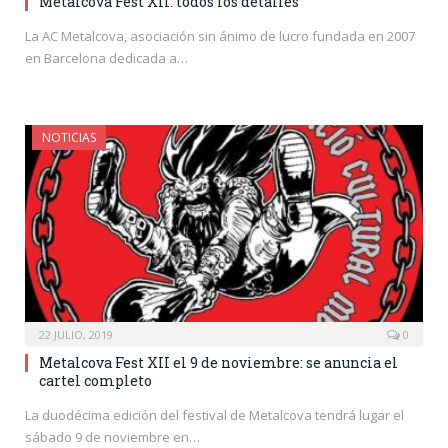
Metalcova Fest XII: todos los detalles
La AC Metalcova, asociación sin ánimo de lucro fundada en 2007
en Barcelona dedicada a…
NOTICIAS
22 JULIO, 2019
0
Metalcova Fest XII el 9 de noviembre: se anuncia el
cartel completo
La duodécima edición del festival de Metalcova tendrá lugar el
sábado 9 de noviembre en…