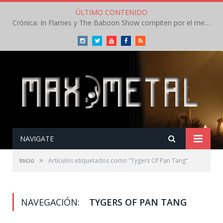
ÚLTIMO CONTENIDO
Crónica: In Flames y The Baboon Show compiten por el mejor concierto del día en el Leyendas del Rock – Viernes – Agosto 2026
Instagram
Twitter
Youtube
Facebook
RSS
NAVIGATE
»
Inicio
Artículos etiquetados como "Tygers Of Pan Tang"
NAVEGACIÓN:
TYGERS OF PAN TANG