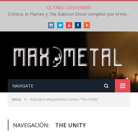
ÚLTIMO CONTENIDO
Crónica: In Flames y The Baboon Show compiten por el mejor concierto del día en el Leyendas del Rock – Viernes – Agosto 2026
Instagram
Twitter
Youtube
Facebook
RSS
NAVIGATE
»
Inicio
Artículos etiquetados como "The Unity"
NAVEGACIÓN:
THE UNITY