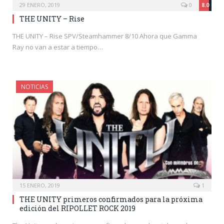
29 ENERO, 2019
0
8.0
THE UNITY – Rise
THE UNITY – Rise SPV/Steamhammer 8/10 Ahora que Gamma
Ray no van a estar a tiempo…
NOTICIAS
15 ENERO, 2019
1
THE UNITY primeros confirmados para la próxima
edición del RIPOLLET ROCK 2019