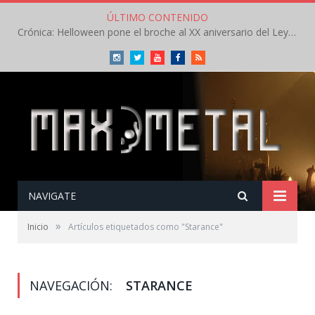
ÚLTIMO CONTENIDO
Crónica: Helloween pone el broche al XX aniversario del Leyendas del Rock – Sábado – Agosto 2026
Instagram
Twitter
Youtube
Facebook
RSS
NAVIGATE
»
Inicio
Artículos etiquetados como "Starance"
NAVEGACIÓN:
STARANCE