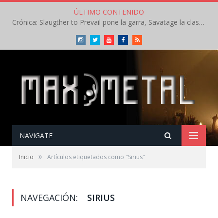
ÚLTIMO CONTENIDO
Crónica: Slaugther to Prevail pone la garra, Savatage la clase en la apertura del Leyendas del Rock – Miércoles – Agosto 2026
Instagram
Twitter
Youtube
Facebook
RSS
NAVIGATE
»
Inicio
Artículos etiquetados como "Sirius"
NAVEGACIÓN:
SIRIUS