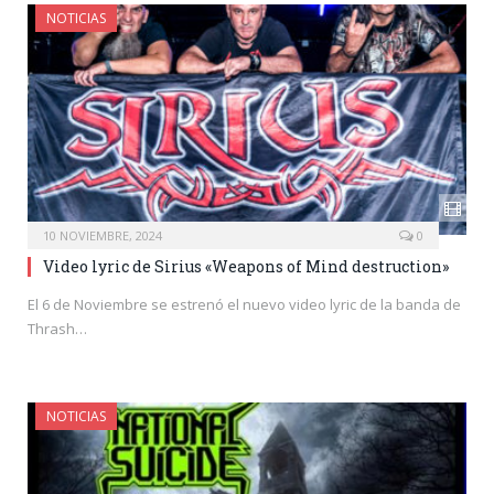
NOTICIAS
10 NOVIEMBRE, 2024
0
Video lyric de Sirius «Weapons of Mind destruction»
El 6 de Noviembre se estrenó el nuevo video lyric de la banda de
Thrash…
NOTICIAS