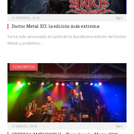
21 FEBRERO, 2019
0
Doctor Metal XII: la edición más extrema
Ya ha sido anunciado el cartel de la duodécima edición del Doctor
Metal, y podemos…
CONCIERTOS
17 MARZO, 2018
0