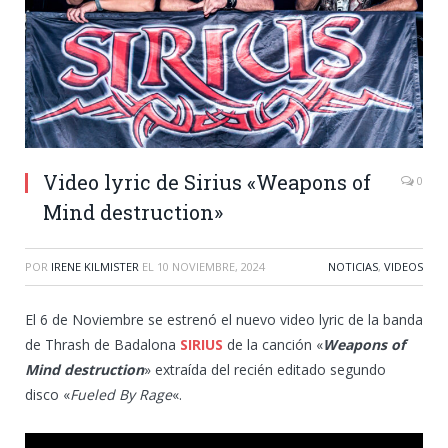
Video lyric de Sirius «Weapons of
0
Mind destruction»
POR
IRENE KILMISTER
EL
10 NOVIEMBRE, 2024
NOTICIAS
,
VIDEOS
El 6 de Noviembre se estrenó el nuevo video lyric de la banda
de Thrash de Badalona
SIRIUS
de la canción «
Weapons of
Mind destructio
n
» extraída del recién editado segundo
disco «
Fueled By Rage
«.