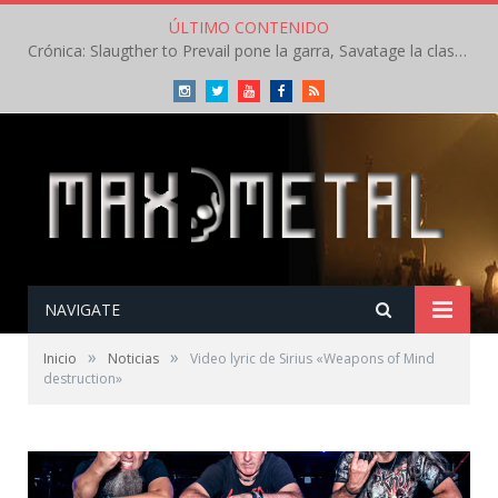
ÚLTIMO CONTENIDO
Crónica: Slaugther to Prevail pone la garra, Savatage la clase en la apertura del Leyendas del Rock – Miércoles – Agosto 2026
Instagram
Twitter
Youtube
Facebook
RSS
NAVIGATE
»
»
Inicio
Noticias
Video lyric de Sirius «Weapons of Mind
destruction»