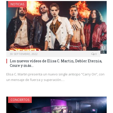
NOTICIAS
30 SEPTIEMBRE, 2022
0
Los nuevos vídeos de Elisa C. Martin, Debler Eternia,
Coure y más…
Elisa C. Martin presenta un nuevo single anticipo “Carry On”, con
un mensaje de fuerza y superación.…
CONCIERTOS