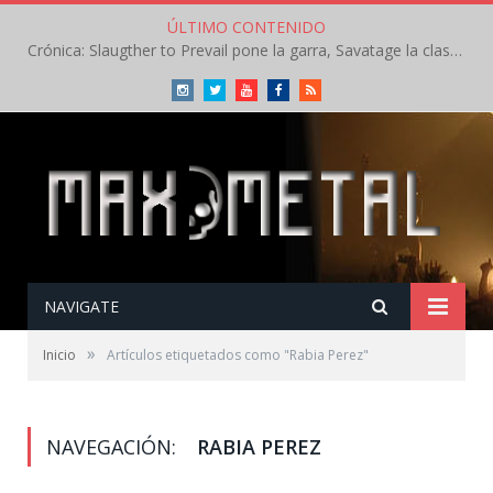
ÚLTIMO CONTENIDO
Crónica: Slaugther to Prevail pone la garra, Savatage la clase en la apertura del Leyendas del Rock – Miércoles – Agosto 2026
Instagram
Twitter
Youtube
Facebook
RSS
NAVIGATE
»
Inicio
Artículos etiquetados como "Rabia Perez"
NAVEGACIÓN:
RABIA PEREZ