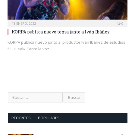
18 ENERO, 2022
0
KORPA publica nuevo tema junto a Iván Ibáñez
KORPA publica nuevo junto al productor Iván Ibáñez de estudios
51, «Leal». Tanto la voz…
RECIENTES
POPULARES