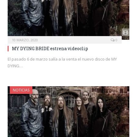
10 MARZO, 2020
0
MY DYING BRIDE estrena videoclip
El pasado 6 de marzo salía a la venta el nuevo disco de MY
DYING…
NOTICIAS