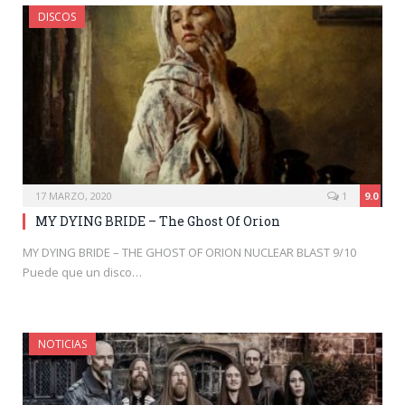
DISCOS
17 MARZO, 2020
1
9.0
MY DYING BRIDE – The Ghost Of Orion
MY DYING BRIDE – THE GHOST OF ORION NUCLEAR BLAST 9/10
Puede que un disco…
NOTICIAS