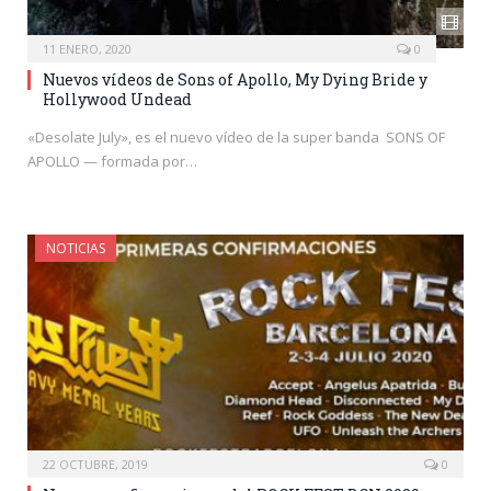
11 ENERO, 2020
0
Nuevos vídeos de Sons of Apollo, My Dying Bride y
Hollywood Undead
«Desolate July», es el nuevo vídeo de la super banda SONS OF
APOLLO — formada por…
NOTICIAS
22 OCTUBRE, 2019
0