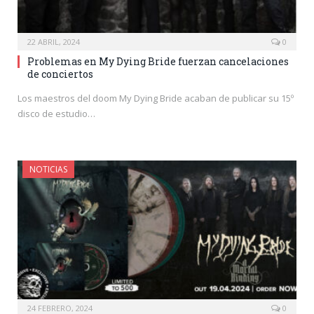
22 ABRIL, 2024
0
Problemas en My Dying Bride fuerzan cancelaciones
de conciertos
Los maestros del doom My Dying Bride acaban de publicar su 15º
disco de estudio…
NOTICIAS
24 FEBRERO, 2024
0