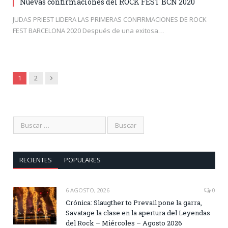
Nuevas confirmaciones del ROCK FEST BCN 2020
JUDAS PRIEST LIDERA LAS PRIMERAS CONFIRMACIONES DE ROCK
FEST BARCELONA 2020 Después de una exitosa…
Siguiente
1
2
RECIENTES
POPULARES
6 AGOSTO, 2026
0
Crónica: Slaugther to Prevail pone la garra,
Savatage la clase en la apertura del Leyendas
del Rock – Miércoles – Agosto 2026