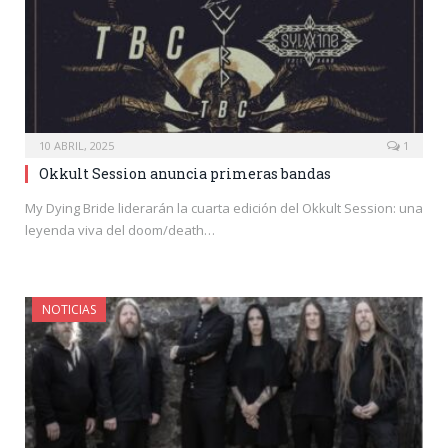
10 ABRIL, 2025
1
Okkult Session anuncia primeras bandas
My Dying Bride liderarán la cuarta edición del Okkult Session: una
leyenda viva del doom/death…
NOTICIAS