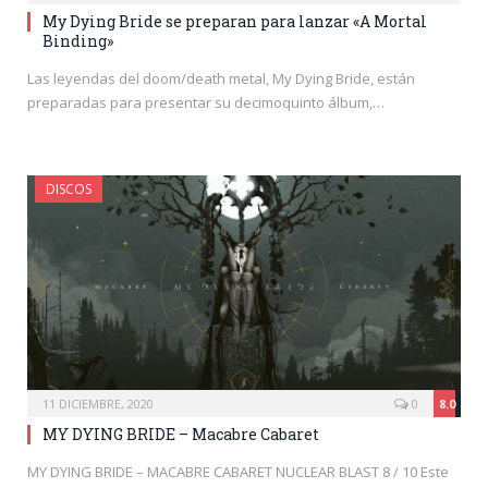
My Dying Bride se preparan para lanzar «A Mortal
Binding»
Las leyendas del doom/death metal, My Dying Bride, están
preparadas para presentar su decimoquinto álbum,…
DISCOS
11 DICIEMBRE, 2020
0
8.0
MY DYING BRIDE – Macabre Cabaret
MY DYING BRIDE – MACABRE CABARET NUCLEAR BLAST 8 / 10 Este