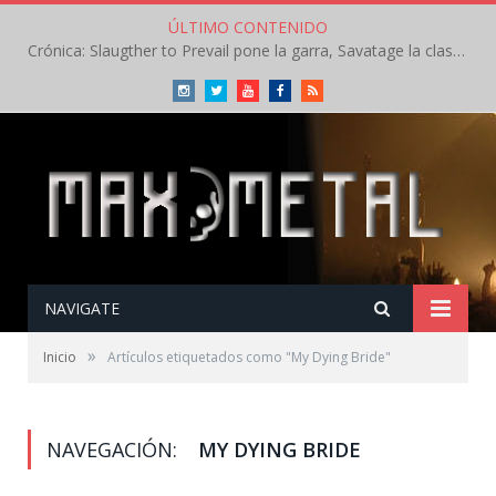
ÚLTIMO CONTENIDO
Crónica: Slaugther to Prevail pone la garra, Savatage la clase en la apertura del Leyendas del Rock – Miércoles – Agosto 2026
Instagram
Twitter
Youtube
Facebook
RSS
NAVIGATE
»
Inicio
Artículos etiquetados como "My Dying Bride"
NAVEGACIÓN:
MY DYING BRIDE