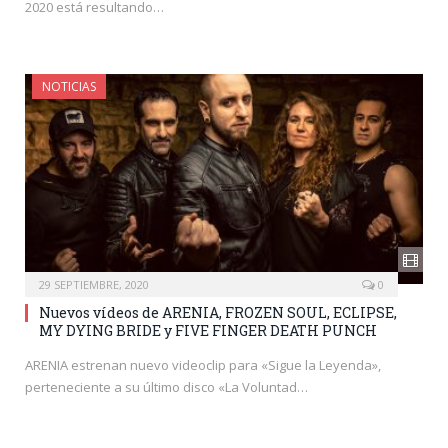
2020 está resultando…
NOTICIAS
29 SEPTIEMBRE, 2020
0
Nuevos vídeos de ARENIA, FROZEN SOUL, ECLIPSE,
MY DYING BRIDE y FIVE FINGER DEATH PUNCH
ARENIA estrenan nuevo videoclip para «Sigue la Leyenda»,
perteneciente a su último disco «La Voluntad…