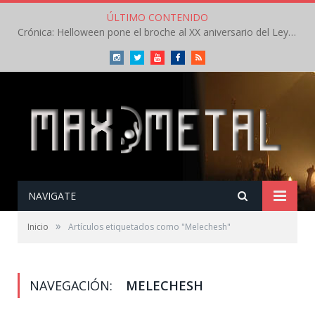
ÚLTIMO CONTENIDO
Crónica: Helloween pone el broche al XX aniversario del Leyendas del Rock – Sábado – Agosto 2026
Instagram
Twitter
Youtube
Facebook
RSS
NAVIGATE
»
Inicio
Artículos etiquetados como "Melechesh"
NAVEGACIÓN:
MELECHESH