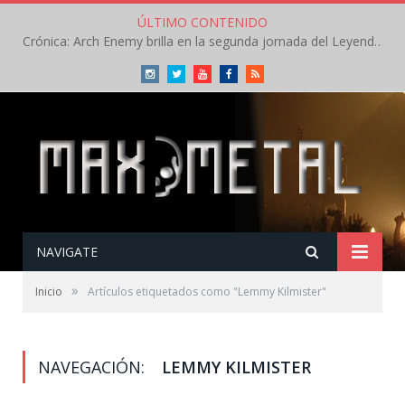
ÚLTIMO CONTENIDO
Crónica: Arch Enemy brilla en la segunda jornada del Leyendas del Rock – Jueves – Agosto 2026
Instagram
Twitter
Youtube
Facebook
RSS
NAVIGATE
»
Inicio
Artículos etiquetados como "Lemmy Kilmister"
NAVEGACIÓN:
LEMMY KILMISTER