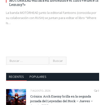
MÖTORHEAD editará en noviembre el libro «Where is
Lemmy?»
La banda MOTÖRHEAD junto la editorial Fantoons (conocida por
su colaboración con RUSH) se juntan para editar el libro “Where
Is…
RECIENTES
POPULARES
7 AGOSTO, 2026
0
Crónica: Arch Enemy brilla en la segunda
jornada del Leyendas del Rock – Jueves –