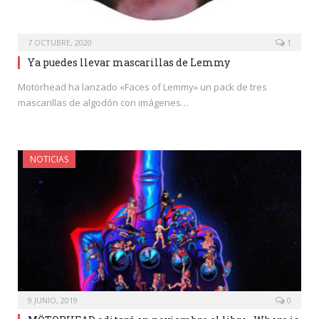
7 OCTUBRE, 2020
1
Ya puedes llevar mascarillas de Lemmy
Motörhead ha lanzado «Faces of Lemmy» un pack de tres
mascarillas de algodón con imágenes…
NOTICIAS
9 JUNIO, 2019
0