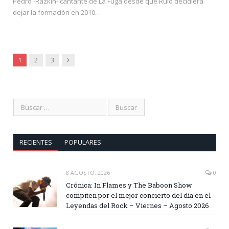
Pedro -Razkin- cantante de La Fuga desde que Rulo decidiera
dejar la formación en 2010…
Siguiente
1
2
3
RECIENTES
POPULARES
8 AGOSTO, 2026
0
Crónica: In Flames y The Baboon Show
compiten por el mejor concierto del día en el
Leyendas del Rock – Viernes – Agosto 2026