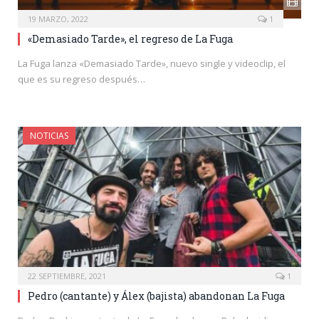
19 MARZO, 2022
1
«Demasiado Tarde», el regreso de La Fuga
La Fuga lanza «Demasiado Tarde», nuevo single y videoclip, el
que es su regreso después…
NOTICIAS
22 SEPTIEMBRE, 2021
1
Pedro (cantante) y Álex (bajista) abandonan La Fuga