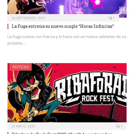
26 SEPTIEMBRE, 2025
1
La Fuga estrena su nuevo single “Horas Infinitas”
La Fuga vuelve con fuerza y lo hace con un nuevo adelanto de su
próximo…
NOTICIAS
23 MAYO, 2025
1