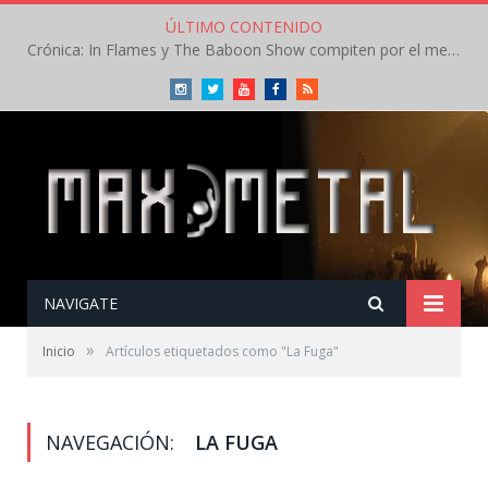
ÚLTIMO CONTENIDO
Crónica: In Flames y The Baboon Show compiten por el mejor concierto del día en el Leyendas del Rock – Viernes – Agosto 2026
Instagram
Twitter
Youtube
Facebook
RSS
NAVIGATE
»
Inicio
Artículos etiquetados como "La Fuga"
NAVEGACIÓN:
LA FUGA