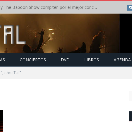
Crónica: In Flames y The Baboon Show compiten por el mejor concierto del día en el Leyendas del Rock – Viernes – Agosto 2026
TAS
CONCIERTOS
DVD
LIBROS
AGENDA
"Jethro Tull"