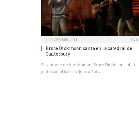
14 DICIEMBRE, 2011
0
Bruce Dickinson canta en la catedral de
Canterbury
El cantante de Iron Maiden, Bruce Dickinson subió
junto con el líder de Jethro Tull…