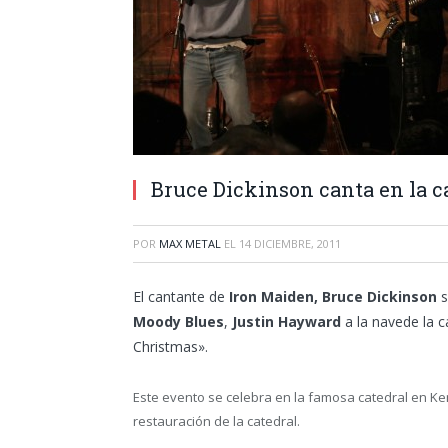
Bruce Dickinson canta en la c
POR
MAX METAL
EL
14 DICIEMBRE, 2011
El cantante de
Iron Maiden, Bruce Dickinson
s
Moody Blues
,
Justin Hayward
a la navede la c
Christmas».
Este evento se celebra en la famosa catedral en Ken
restauración de la catedral.