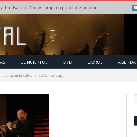
Crónica: In Flames y The Baboon Show compiten por el mejor concierto del día en el Leyendas del Rock – Viernes – Agosto 2026
TAS
CONCIERTOS
DVD
LIBROS
AGENDA
n canta en la catedral de Canterbury