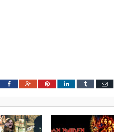
tter
Facebook
Google+
Pinterest
LinkedIn
Tumblr
Email