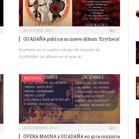
28 OCTUBRE, 2021
0
GUADAÑA publica su nuevo álbum ‘Erytheia’
‘Erytheia’ es el cuarto trabajo de estudio de
GUADAÑA. Un álbum en el que la…
NOTICIAS
26 NOVIEMBRE, 2017
0
ÓPERA MAGNA y GUADAÑA en gira conjunta