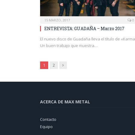
15 MARZO, 2017
0
ENTREVISTA: GUADAÑA – Marzo 2017
El nuevo disco de Guadaña lleva el título de «Karma
Un buen trabajo que muestra…
Siguiente
1
2
ACERCA DE MAX METAL
Contacto
Equipo