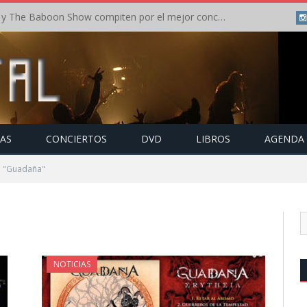
Crónica: In Flames y The Baboon Show compiten por el mejor concierto del día en el Leyendas del Rock – Viernes – Agosto 2026
TAS
CONCIERTOS
DVD
LIBROS
AGENDA
o "Guadaña"
NOTICIAS