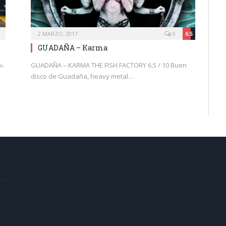
2 MARZO, 2017
0
6.5
GUADAÑA – Karma
».
GUADAÑA – KARMA THE FISH FACTORY 6.5 / 10 Buen
disco de Guadaña, heavy metal…