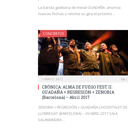
La banda gaditana de metal GUADAÑA anuncia
nuevas fechas y retoma su gira el próximo…
CONCIERTOS
1 MAYO, 2017
1
CRÓNICA: ALMA DE FUEGO FEST II:
GUADAÑA + REGRESIÓN + ZENOBIA
(Barcelona) – Abril 2017
ZENOBIA + REGRESIÓN + GUADAÑA L’HOSPITALET DE
LLOBREGAT (BARCELONA) – 29 ABRIL 2017 SALA
SALAMANDRA…