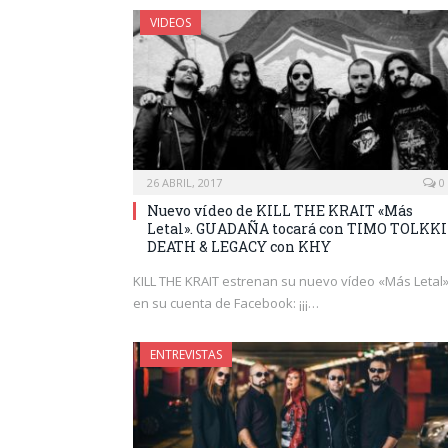
VIDEOS
26 ABRIL, 2017
0
Nuevo vídeo de KILL THE KRAIT «Más
Letal». GUADAÑA tocará con TIMO TOLKKI
DEATH & LEGACY con KHY
KILL THE KRAIT estrenan su nuevo vídeo «Más Letal
en su cuenta de Facebook: ¡¡¡…
ENTREVISTAS