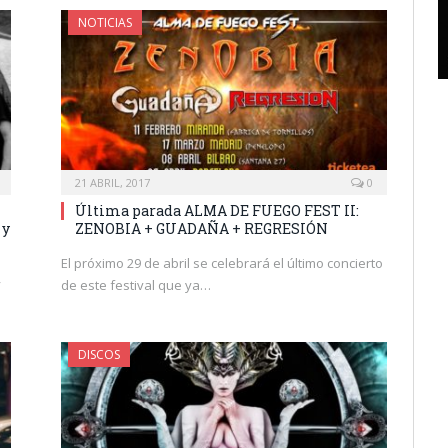
NOTICIAS
21 ABRIL, 2017
0
Última parada ALMA DE FUEGO FEST II:
 y
ZENOBIA + GUADAÑA + REGRESIÓN
El próximo 29 de abril se celebrará el último concierto
»
de este festival que ya…
DISCOS