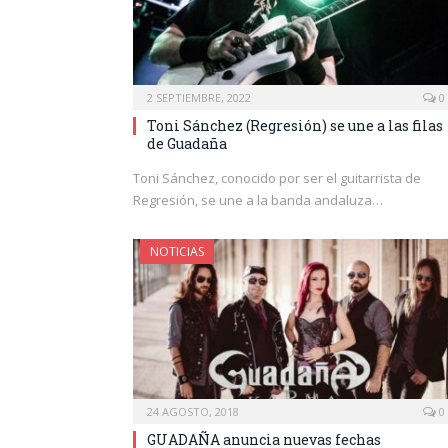
2 SEPTIEMBRE, 2022
0
Toni Sánchez (Regresión) se une a las filas
de Guadaña
Toni Sánchez, conocido por ser el guitarrista de
Regresión, se une a la banda andaluza…
NOTICIAS
24 AGOSTO, 2018
0
GUADAÑA anuncia nuevas fechas