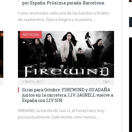
por España. Próxima parada: Barcelona.
Como anunciaba cada una de las bandas a finales
de septiembre, Ópera Magna y Guadaña…
NOTICIAS
1 MAYO, 2017
0
Giras para Octubre: FIREWIND y GUADAÑA
juntos en la carretera. LIV JAGRELL vuelve a
España con LIV SIN
FIREWIND, la banda de Gus G, el hasta hace muy
poco(actualmente Zakk Wylde como hemos…