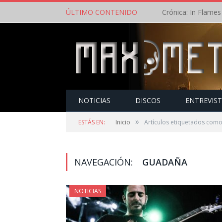
ÚLTIMO CONTENIDO
NOTICIAS
DISCOS
ENTREVIS
»
ESTÁS EN:
Inicio
Artículos etiquetados com
NAVEGACIÓN:
GUADAÑA
NOTICIAS