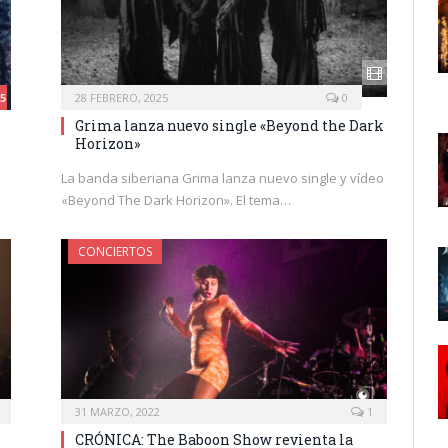
.5
28 FEBRERO, 2025
0
Grima lanza nuevo single «Beyond the Dark
Horizon»
La banda siberiana Grima lanza nuevo single y vídeo
«Beyond The Dark Horizon». El tema…
CONCIERTOS
31 MARZO, 2022
1
CRÓNICA: The Baboon Show revienta la