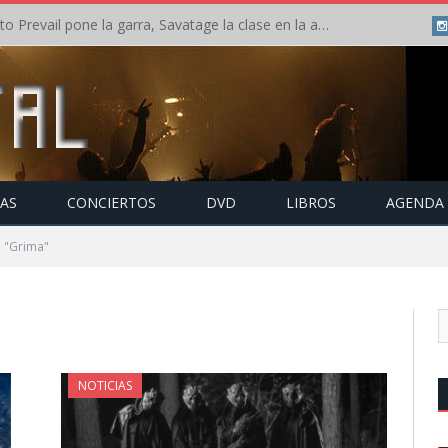
Crónica: Slaugther to Prevail pone la garra, Savatage la clase en la apertura del Leyendas del Rock – Miércoles – Agosto 2026
TAS
CONCIERTOS
DVD
LIBROS
AGENDA
o "Grima"
NOTICIAS