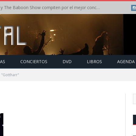
Crónica: In Flames y The Baboon Show compiten por el mejor concierto del día en el Leyendas del Rock – Viernes – Agosto 2026
TAS
CONCIERTOS
DVD
LIBROS
AGENDA
 "Gottharr"