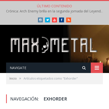
ÚLTIMO CONTENIDO
Crónica: Arch Enemy brilla en la segunda jornada del Leyendas del Rock – Jueves – Agosto 2026
Instagram
Twitter
Youtube
Facebook
RSS
NAVIGATE
»
Inicio
Artículos etiquetados como "Exhorder"
NAVEGACIÓN:
EXHORDER